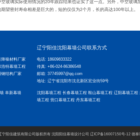
中空玻璃实际使用情况的20年跟踪结果也证实了这一点。另外，中空玻璃加
的期望密封寿命相差是巨大的，短的仅仅为2个月，长的高达100年以上。
辽宁阳佳沈阳幕墙公司联系方式
音降噪材料厂家
电话: 18609833322
和浩特幕墙工程
传真: +86-024-86386548
阳钢结构厂家
邮箱: 37745997@qq.com
地址: 辽宁省沈阳市沈北新区宏业街59号
幕墙
阜新幕墙
沈阳幕墙工程
长春幕墙工程
鞍山幕墙工程
辽阳幕墙工程
墙工程
营口幕墙工程
丹东幕墙工程
-2026 辽宁阳佳建筑有限公司版权所有 沈阳阳佳幕墙设计公司
辽ICP备16007150号-12
德泰